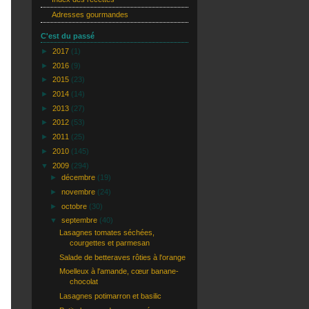
Adresses gourmandes
C'est du passé
►
2017
(1)
►
2016
(9)
►
2015
(23)
►
2014
(14)
►
2013
(27)
►
2012
(53)
►
2011
(25)
►
2010
(145)
▼
2009
(294)
►
décembre
(19)
►
novembre
(24)
►
octobre
(30)
▼
septembre
(40)
Lasagnes tomates séchées,
courgettes et parmesan
Salade de betteraves rôties à l'orange
Moelleux à l'amande, cœur banane-
chocolat
Lasagnes potimarron et basilic