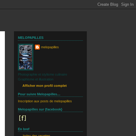
MELOPAPILLES
melopapilles
Photographie et stylisme culinaire
Graphisme et illustration
Afficher mon profil complet
Pour suivre Melopapilles…
Inscription aux posts de melopapilles
Melopapilles sur {facebook}
En bref
Index des recettes