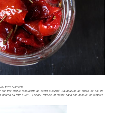
live / thym / romarin
r sur une plaque recouverte de papier sulfurisé. Saupoudrez de sucre, de sel, de
tre heures au four à 90°C. Laisser refroidir, et mettre dans des bocaux les tomates