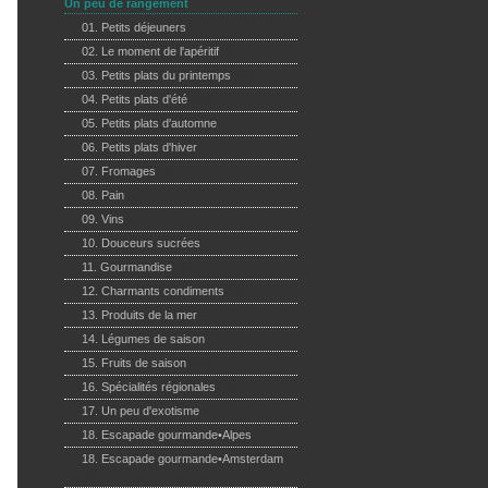
Un peu de rangement
01. Petits déjeuners
(14)
02. Le moment de l'apéritif
(50)
03. Petits plats du printemps
(32)
04. Petits plats d'été
(54)
05. Petits plats d'automne
(42)
06. Petits plats d'hiver
(49)
07. Fromages
(23)
08. Pain
(5)
09. Vins
(120)
10. Douceurs sucrées
(96)
11. Gourmandise
(23)
12. Charmants condiments
(25)
13. Produits de la mer
(73)
14. Légumes de saison
(104)
15. Fruits de saison
(65)
16. Spécialités régionales
(55)
17. Un peu d'exotisme
(8)
18. Escapade gourmande•Alpes
(3)
18. Escapade gourmande•Amsterdam
(5)