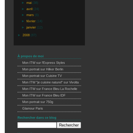
►
mai
(38)
►
avril
(24)
►
mars
(6)
►
février
(14)
►
janvier
(12)
►
2008
(87)
À propos de moi
Mon ITW sur l'Express Styles
Mon portrait sur Hilker Berlin
Mon portrait sur Cuisine TV
Mon ITW "je cuisine naturel" sur Vivolta
Mon ITW sur France Bleu La Rochelle
Mon ITW sur France Bleu IDF
Mon portrait sur 750g
Glamour Paris
Rechercher dans ce blog