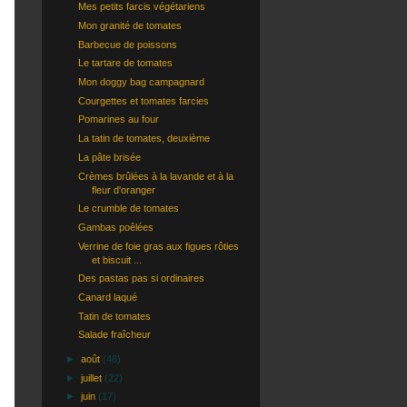
Mes petits farcis végétariens
Mon granité de tomates
Barbecue de poissons
Le tartare de tomates
Mon doggy bag campagnard
Courgettes et tomates farcies
Pomarines au four
La tatin de tomates, deuxième
La pâte brisée
Crèmes brûlées à la lavande et à la
fleur d'oranger
Le crumble de tomates
Gambas poêlées
Verrine de foie gras aux figues rôties
et biscuit ...
Des pastas pas si ordinaires
Canard laqué
Tatin de tomates
Salade fraîcheur
►
août
(48)
►
juillet
(22)
►
juin
(17)