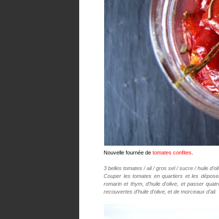
Nouvelle fournée de
tomates confites
.
3 belles tomates / ail / gros sel / sucre / huile d'o
Couper les tomates en quartiers et les dépose
romarin et thym, d'huile d'olive, et passer qua
recouvertes d'huile d'olive, et de morceaux d'ail.