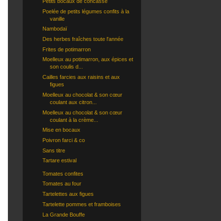
Petits bocaux de concassé
Poelée de petits légumes confits à la
vanille
Nambodaï
Des herbes fraîches toute l'année
Frites de potimarron
Moelleux au potimarron, aux épices et
son coulis d...
Cailles farcies aux raisins et aux
figues
Moelleux au chocolat & son cœur
coulant aux citron...
Moelleux au chocolat & son cœur
coulant à la crème...
Mise en bocaux
Poivron farci & co
Sans titre
Tartare estival
Tomates confites
Tomates au four
Tartelettes aux figues
Tartelette pommes et framboises
La Grande Bouffe