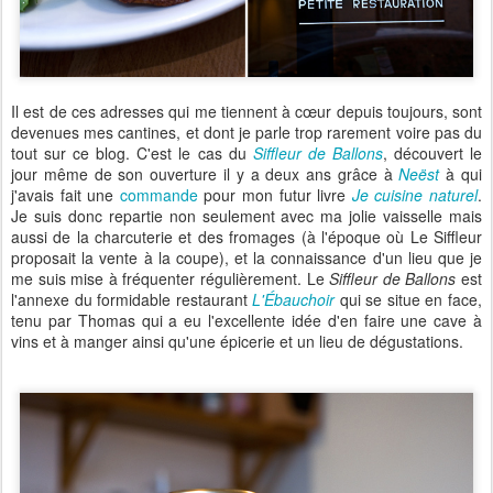
Il est de ces adresses qui me tiennent à cœur depuis toujours, sont
devenues mes cantines, et dont je parle trop rarement voire pas du
tout sur ce blog. C'est le cas du
Siffleur de Ballons
, découvert le
jour même de son ouverture il y a deux ans grâce à
Neëst
à qui
j'avais fait une
commande
pour mon futur livre
Je cuisine naturel
.
Je suis donc repartie non seulement avec ma jolie vaisselle mais
aussi de la charcuterie et des fromages (à l'époque où Le Siffleur
proposait la vente à la coupe), et la connaissance d'un lieu que je
me suis mise à fréquenter régulièrement. Le
Siffleur de Ballons
est
l'annexe du formidable restaurant
L'
Ébauchoir
qui se situe en face,
tenu par Thomas qui a eu l'excellente idée d'en faire une cave à
vins et à manger ainsi qu'une épicerie et un lieu de dégustations.