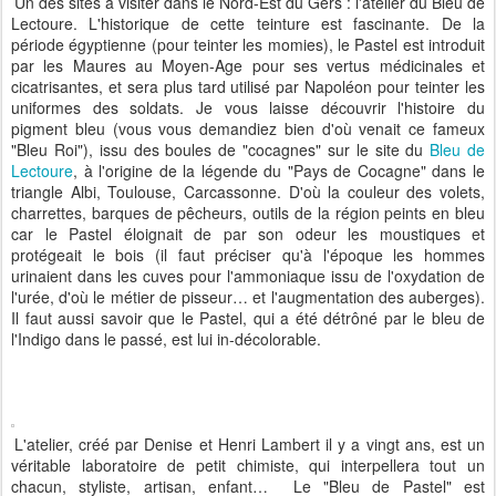
Un des sites à visiter dans le Nord-Est du Gers : l'atelier du Bleu de
Lectoure. L'historique de cette teinture est fascinante. De la
période égyptienne (pour teinter les momies), le Pastel est introduit
par les Maures au Moyen-Age pour ses vertus médicinales et
cicatrisantes, et sera plus tard utilisé par Napoléon pour teinter les
uniformes des soldats. Je vous laisse découvrir l'histoire du
pigment bleu (vous vous demandiez bien d'où venait ce fameux
"Bleu Roi"), issu des boules de "cocagnes" sur le site du
Bleu de
Lectoure
, à l'origine de la légende du "Pays de Cocagne" dans le
triangle Albi, Toulouse, Carcassonne. D'où la couleur des volets,
charrettes, barques de pêcheurs, outils de la région peints en bleu
car le Pastel éloignait de par son odeur les moustiques et
protégeait le bois (il faut préciser qu'à l'époque les hommes
urinaient dans les cuves pour l'ammoniaque issu de l'oxydation de
l'urée, d'où le métier de pisseur… et l'augmentation des auberges).
Il faut aussi savoir que le Pastel, qui a été détrôné par le bleu de
l'Indigo dans le passé, est lui in-décolorable.
L'atelier, créé par Denise et Henri Lambert il y a vingt ans, est un
véritable laboratoire de petit chimiste, qui interpellera tout un
chacun, styliste, artisan, enfant… Le "Bleu de Pastel" est