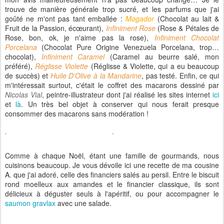
trouve de manière générale trop sucré, et les parfums que j'ai
goûté ne m'ont pas tant emballée :
Mogador
(Chocolat au lait &
Fruit de la Passion, écœurant),
Infiniment Rose
(Rose & Pétales de
Rose, bon, ok, je n'aime pas la rose),
Infiniment Chocolat
Porcelana
(Chocolat Pure Origine Venezuela Porcelana, trop…
chocolat),
Infiniment Caramel
(Caramel au beurre salé, mon
préféré),
Réglisse Violette
(Réglisse & Violette, qui a eu beaucoup
de succès) et
Huile D'Olive à la Mandarine
, pas testé. Enfin, ce qui
m'intéressait surtout, c'était le coffret des macarons dessiné par
Nicolas Vial
, peintre-illustrateur dont j'ai réalisé les sites internet
ici
et
là
. Un très bel objet à conserver qui nous ferait presque
consommer des macarons sans modération !
Comme à chaque Noël, étant une famille de gourmands, nous
cuisinons beaucoup. Je vous dévoile ici une recette de ma cousine
A. que j'ai adoré, celle des financiers salés au persil. Entre le biscuit
rond moelleux aux amandes et le financier classique, ils sont
délicieux à déguster seuls à l'apéritif, ou pour accompagner le
saumon gravlax
avec une salade.