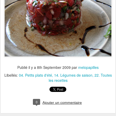
Publié il y a
8th September 2009
par
melopapilles
Libellés:
04. Petits plats d'été
14. Légumes de saison
22. Toutes
les recettes
0
Ajouter un commentaire