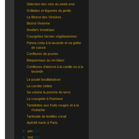
Sélection des vins du week-end
Grillades et légumes du jardin
Le Bistrot des Victoires
Bistrot Vivienne
Amélie's breakfast
Courgettes farcies végétariennes
Panna cotta à la lavande et sa gelée
de cassis
Confitures de prunes
Maquereaux au vin blanc
Confitures d'abricot à la vanille ou à la
lavande
Le poulet bouillabaisse
La carotte violine
Sa voisine la pomme de terre
La courgette à l'honneur
Tartelettes aux fruits rouges et à la
rhubarbe
Tartinade de lentilles corail
Apéritif marin à Paris
►
juin
(17)
►
mai
(38)