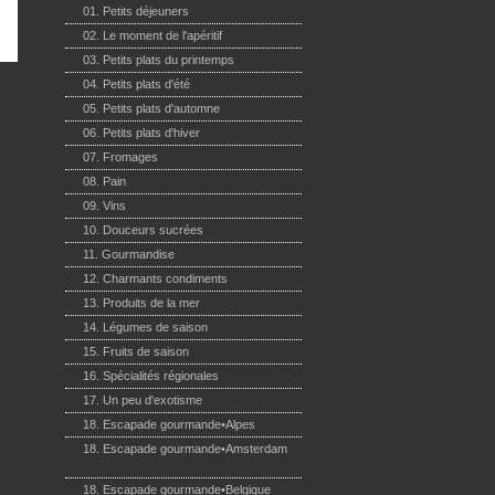
01. Petits déjeuners
(14)
02. Le moment de l'apéritif
(50)
03. Petits plats du printemps
(32)
04. Petits plats d'été
(54)
05. Petits plats d'automne
(42)
06. Petits plats d'hiver
(49)
07. Fromages
(23)
08. Pain
(5)
09. Vins
(120)
10. Douceurs sucrées
(96)
11. Gourmandise
(23)
12. Charmants condiments
(25)
13. Produits de la mer
(73)
14. Légumes de saison
(104)
15. Fruits de saison
(65)
16. Spécialités régionales
(55)
17. Un peu d'exotisme
(8)
18. Escapade gourmande•Alpes
(3)
18. Escapade gourmande•Amsterdam
(5)
18. Escapade gourmande•Belgique
(8)