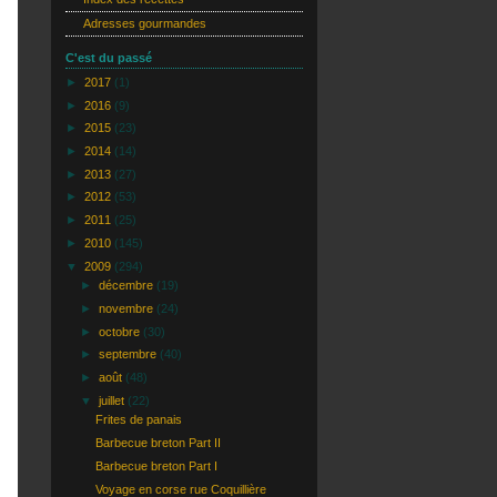
Adresses gourmandes
C'est du passé
►
2017
(1)
►
2016
(9)
►
2015
(23)
►
2014
(14)
►
2013
(27)
►
2012
(53)
►
2011
(25)
►
2010
(145)
▼
2009
(294)
►
décembre
(19)
►
novembre
(24)
►
octobre
(30)
►
septembre
(40)
►
août
(48)
▼
juillet
(22)
Frites de panais
Barbecue breton Part II
Barbecue breton Part I
Voyage en corse rue Coquillière