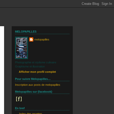
MELOPAPILLES
melopapilles
Photographie et stylisme culinaire
Graphisme et illustration
Afficher mon profil complet
Pour suivre Melopapilles…
Inscription aux posts de melopapilles
Melopapilles sur {facebook}
En bref
Index des recettes