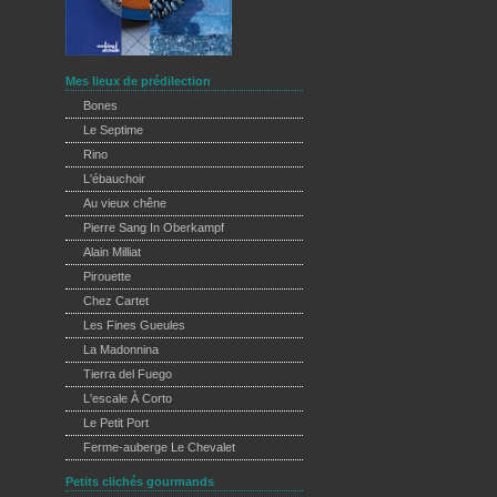
Mes lieux de prédilection
Bones
Le Septime
Rino
L'ébauchoir
Au vieux chêne
Pierre Sang In Oberkampf
Alain Milliat
Pirouette
Chez Cartet
Les Fines Gueules
La Madonnina
Tierra del Fuego
L'escale À Corto
Le Petit Port
Ferme-auberge Le Chevalet
Petits clichés gourmands