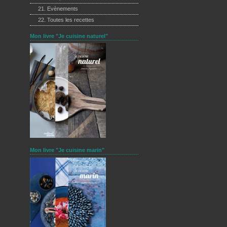
21. Evènements
(11)
22. Toutes les recettes
(249)
Mon livre "Je cuisine naturel"
Mon livre "Je cuisine marin"