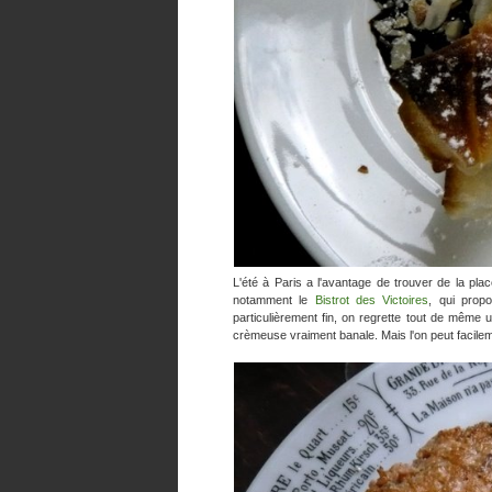
L'été à Paris a l'avantage de trouver de la pla
notamment le
Bistrot des Victoires
, qui prop
particulièrement fin, on regrette tout de même 
crèmeuse vraiment banale. Mais l'on peut facilem