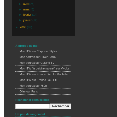
►
avril
(24)
►
mars
(6)
►
février
(14)
►
janvier
(12)
►
2008
(87)
À propos de moi
Mon ITW sur l'Express Styles
Mon portrait sur Hilker Berlin
Mon portrait sur Cuisine TV
Mon ITW "je cuisine naturel" sur Vivolta
Mon ITW sur France Bleu La Rochelle
Mon ITW sur France Bleu IDF
Mon portrait sur 750g
Glamour Paris
Rechercher dans ce blog
Un peu de rangement