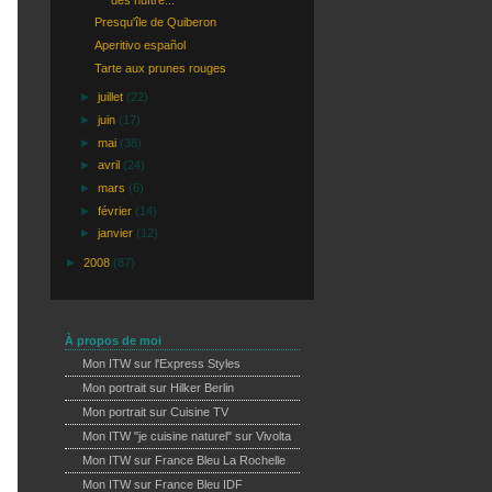
Presqu'île de Quiberon
Aperitivo español
Tarte aux prunes rouges
►
juillet
(22)
►
juin
(17)
►
mai
(38)
►
avril
(24)
►
mars
(6)
►
février
(14)
►
janvier
(12)
►
2008
(87)
À propos de moi
Mon ITW sur l'Express Styles
Mon portrait sur Hilker Berlin
Mon portrait sur Cuisine TV
Mon ITW "je cuisine naturel" sur Vivolta
Mon ITW sur France Bleu La Rochelle
Mon ITW sur France Bleu IDF