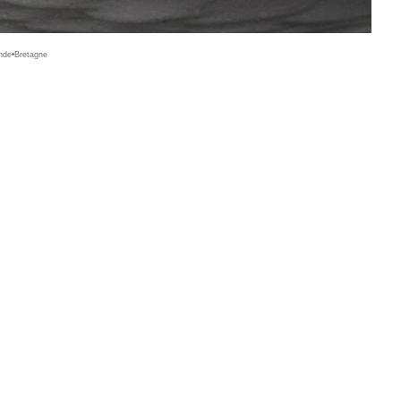
nde•Bretagne