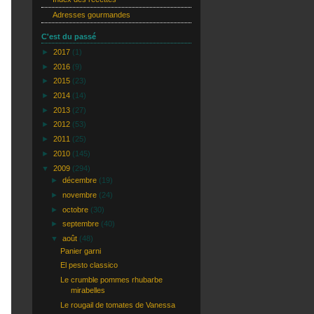
Adresses gourmandes
C'est du passé
►
2017
(1)
►
2016
(9)
►
2015
(23)
►
2014
(14)
►
2013
(27)
►
2012
(53)
►
2011
(25)
►
2010
(145)
▼
2009
(294)
►
décembre
(19)
►
novembre
(24)
►
octobre
(30)
►
septembre
(40)
▼
août
(48)
Panier garni
El pesto classico
Le crumble pommes rhubarbe
mirabelles
Le rougail de tomates de Vanessa