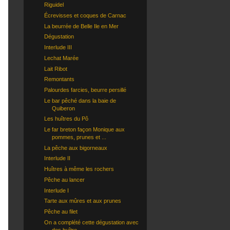
Riguidel
Écrevisses et coques de Carnac
La beurrée de Belle Ile en Mer
Dégustation
Interlude III
Lechat Marée
Lait Ribot
Remontants
Palourdes farcies, beurre persillé
Le bar pêché dans la baie de
Quiberon
Les huîtres du Pô
Le far breton façon Monique aux
pommes, prunes et ...
La pêche aux bigorneaux
Interlude II
Huîtres à même les rochers
Pêche au lancer
Interlude I
Tarte aux mûres et aux prunes
Pêche au filet
On a complété cette dégustation avec
des huître...