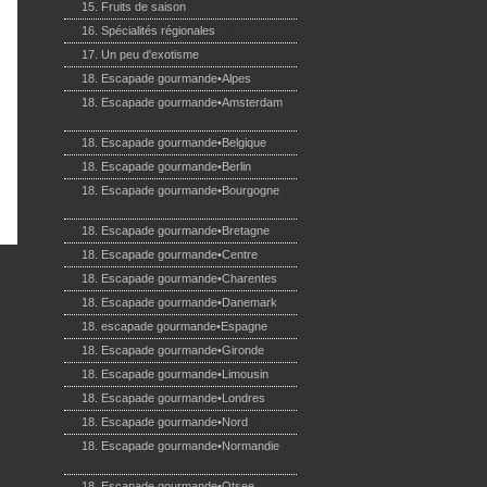
15. Fruits de saison
(65)
16. Spécialités régionales
(55)
17. Un peu d'exotisme
(8)
18. Escapade gourmande•Alpes
(3)
18. Escapade gourmande•Amsterdam
(5)
18. Escapade gourmande•Belgique
(8)
18. Escapade gourmande•Berlin
(20)
18. Escapade gourmande•Bourgogne
(1)
18. Escapade gourmande•Bretagne
(44)
18. Escapade gourmande•Centre
(12)
18. Escapade gourmande•Charentes
(3)
18. Escapade gourmande•Danemark
(1)
18. escapade gourmande•Espagne
(3)
18. Escapade gourmande•Gironde
(1)
18. Escapade gourmande•Limousin
(4)
18. Escapade gourmande•Londres
(6)
18. Escapade gourmande•Nord
(5)
18. Escapade gourmande•Normandie
(3)
18. Escapade gourmande•Otsee
(13)