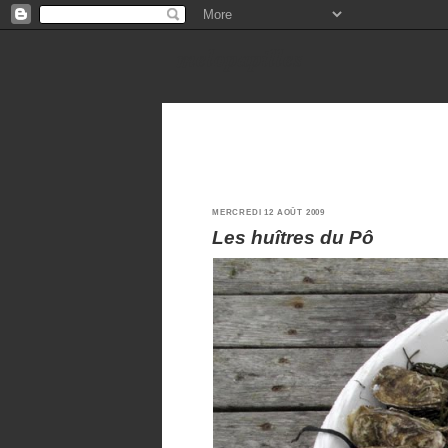
melopapilles
MERCREDI 12 AOÛT 2009
Les huîtres du Pô