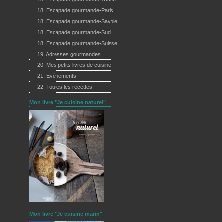
18. Escapade gourmande•Paris
(23)
18. Escapade gourmande•Savoie
(4)
18. Escapade gourmande•Sud
(20)
18. Escapade gourmande•Suisse
(5)
19. Adresses gourmandes
(119)
20. Mes petits livres de cuisine
(13)
21. Evènements
(11)
22. Toutes les recettes
(249)
Mon livre "Je cuisine naturel"
Mon livre "Je cuisine marin"