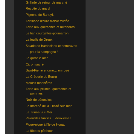
Grillade de retour de marché
Récolte du mardi
Pignons de Banuyls
Tartinade d'huile d'olive truffée
Tarte aux quetsches et mirabelles
Le tian courgettes-potimarron
La feuille de Dreux
Salade de framboises et betteraves
… pour la campagne !
Je quitte la mer…
Citron sucré
Saint-Pierre encore… en rosé
La Crêperie du Bourg
Moules marinières
Tarte aux prunes, quetsches et
pommes
Noix de pétoncles
Le marché de la Trinité-sur-mer
La Trinité-Sur-Mer
Palourdes farcies… deuxième !
Pique-nique à l'ile de Houat
La fête du pêcheur