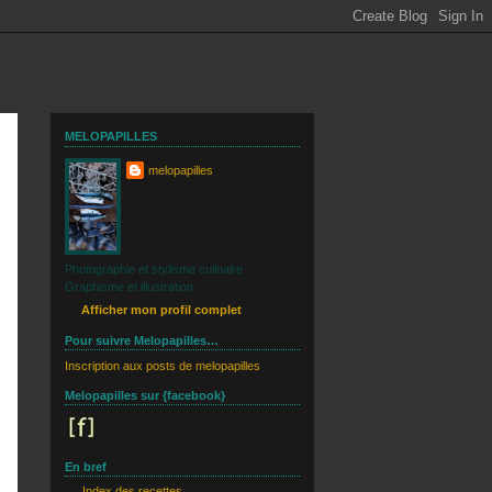
MELOPAPILLES
melopapilles
Photographie et stylisme culinaire
Graphisme et illustration
Afficher mon profil complet
Pour suivre Melopapilles…
Inscription aux posts de melopapilles
Melopapilles sur {facebook}
En bref
Index des recettes