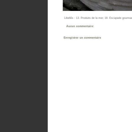
Libellés :
13. Produits de la mer
,
18. Escapade gourma
Aucun commentaire:
Enregistrer un commentaire