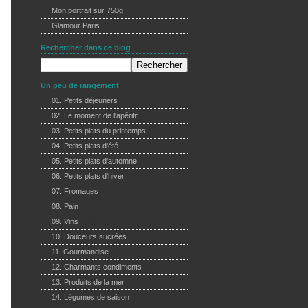
Mon portrait sur 750g
Glamour Paris
Rechercher dans ce blog
Un peu de rangement
01. Petits déjeuners
(14)
02. Le moment de l'apéritif
(50)
03. Petits plats du printemps
(32)
04. Petits plats d'été
(54)
05. Petits plats d'automne
(42)
06. Petits plats d'hiver
(49)
07. Fromages
(23)
08. Pain
(5)
09. Vins
(120)
10. Douceurs sucrées
(96)
11. Gourmandise
(23)
12. Charmants condiments
(25)
13. Produits de la mer
(73)
14. Légumes de saison
(104)