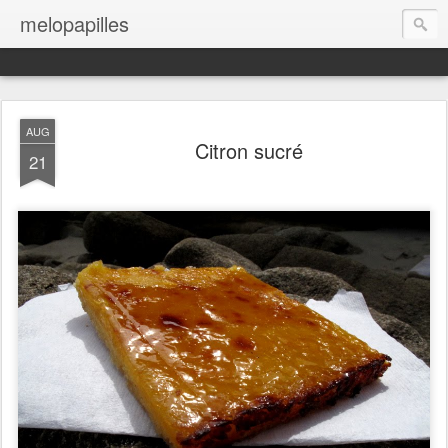
melopapilles
AUG
Citron sucré
21