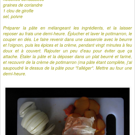
graines de coriandre
1 clou de girofle
sel, poivre
Préparer la pâte en mélangeant les ingrédients, et la laisser
reposer au frais une demi-heure. Éplucher et laver le potimarron, le
couper en dés. Le faire revenir dans une casserole avec le beurre
et l'oignon, puis
les épices et la crème, pendant vingt
minutes à feu
doux et à couvert. Rajouter un peu d'eau pour éviter que ça
attache. Étaler la pâte et la déposer dans un plat beurré et fariné,
et recouvrir de la crème de potimarron (ma pâte étant complète, j'ai
saupoudré le dessus de la pâte pour "l'alléger". Mettre au four une
demi-heure.