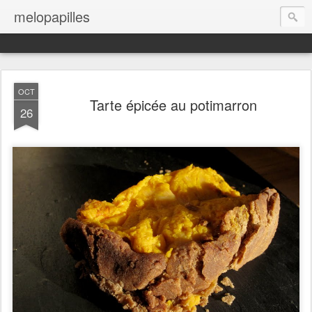
melopapilles
OCT
Tarte épicée au potimarron
26