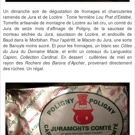
Un dimanche soir de dégustation de fromages et charcuteries
ramenés de Jura et de Lozère : Tome fermière
Lou Prat d'Estébé
,
Tomette artisanale de montagne de Lozère au lait cru, un comté du
Jura de seize mois d'affinage de Poligny, de la saucisse de
morteau séchée du Jura, saucisson de Lozère, et andouille de
Baud dans le Morbihan. Pour l'apéritif, le
Macvin
du Jura, une sorte
de Banuyls moins sucré. Et pour les fromages, un blanc sec
Côtes
du Jura
du
Domaine Macle
, et enfin un coteaux du Languedoc
Capion, Collection Cardinal
. En dessert : cuillérées de miel en
rayon des
Rochers des Barons d'Apcher
, provenant directement
des rûches. Un régal.