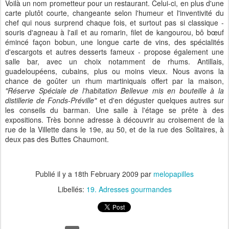
Voilà un nom prometteur pour un restaurant. Celui-ci, en plus d'une
carte plutôt courte, changeante selon l'humeur et l'inventivité du
chef qui nous surprend chaque fois, et surtout pas si classique -
souris d'agneau à l'ail et au romarin, filet de kangourou, bô bœuf
émincé façon bobun, une longue carte de vins, des spécialités
d'escargots et autres desserts fameux - propose également une
salle bar, avec un choix notamment de rhums. Antillais,
guadeloupéens, cubains, plus ou moins vieux. Nous avons la
chance de goûter un rhum martiniquais offert par la maison,
"Réserve Spéciale de l'habitation Bellevue mis en bouteille à la
distillerie de Fonds-Préville"
et d'en déguster quelques autres sur
les conseils du barman. Une salle à l'étage se prête à des
expositions. Très bonne adresse à découvrir au croisement de la
rue de la Villette dans le 19e, au 50, et de la rue des Solitaires, à
deux pas des Buttes Chaumont.
Publié il y a
18th February 2009
par
melopapilles
Libellés:
19. Adresses gourmandes