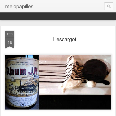
melopapilles
FEB
L'escargot
18