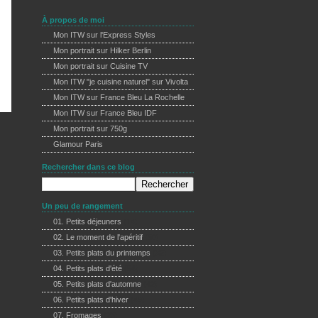
À propos de moi
Mon ITW sur l'Express Styles
Mon portrait sur Hilker Berlin
Mon portrait sur Cuisine TV
Mon ITW "je cuisine naturel" sur Vivolta
Mon ITW sur France Bleu La Rochelle
Mon ITW sur France Bleu IDF
Mon portrait sur 750g
Glamour Paris
Rechercher dans ce blog
Un peu de rangement
01. Petits déjeuners
(14)
02. Le moment de l'apéritif
(50)
03. Petits plats du printemps
(32)
04. Petits plats d'été
(54)
05. Petits plats d'automne
(42)
06. Petits plats d'hiver
(49)
07. Fromages
(23)