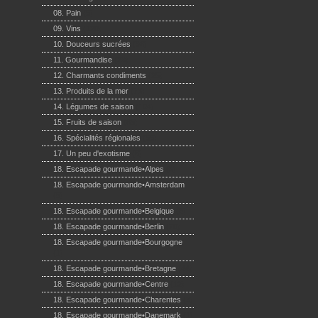
08. Pain
(5)
09. Vins
(120)
10. Douceurs sucrées
(96)
11. Gourmandise
(23)
12. Charmants condiments
(25)
13. Produits de la mer
(73)
14. Légumes de saison
(104)
15. Fruits de saison
(65)
16. Spécialités régionales
(55)
17. Un peu d'exotisme
(8)
18. Escapade gourmande•Alpes
(3)
18. Escapade gourmande•Amsterdam
(5)
18. Escapade gourmande•Belgique
(8)
18. Escapade gourmande•Berlin
(20)
18. Escapade gourmande•Bourgogne
(1)
18. Escapade gourmande•Bretagne
(44)
18. Escapade gourmande•Centre
(12)
18. Escapade gourmande•Charentes
(3)
18. Escapade gourmande•Danemark
(1)