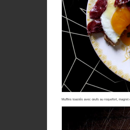
Muffins toastés avec œufs au roquefort, magret d