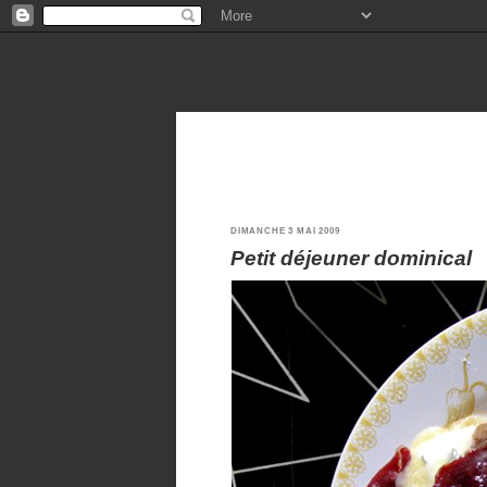
melopapilles
DIMANCHE 3 MAI 2009
Petit déjeuner dominical