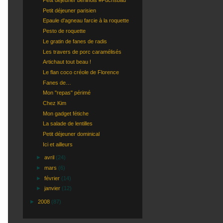
Petit déjeuner berlinois #Fuchsbau
Petit déjeuner parisien
Epaule d'agneau farcie à la roquette
Pesto de roquette
Le gratin de fanes de radis
Les travers de porc caramélisés
Artichaut tout beau !
Le flan coco créole de Florence
Fanes de…
Mon "repas" périmé
Chez Kim
Mon gadget fétiche
La salade de lentilles
Petit déjeuner dominical
Ici et ailleurs
►
avril
(24)
►
mars
(6)
►
février
(14)
►
janvier
(12)
►
2008
(87)