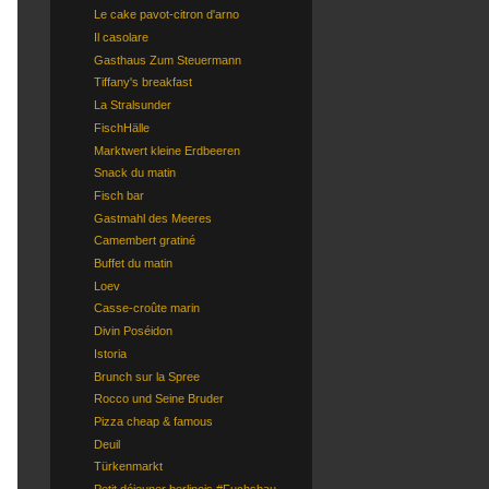
Le cake pavot-citron d'arno
Il casolare
Gasthaus Zum Steuermann
Tiffany's breakfast
La Stralsunder
FischHälle
Marktwert kleine Erdbeeren
Snack du matin
Fisch bar
Gastmahl des Meeres
Camembert gratiné
Buffet du matin
Loev
Casse-croûte marin
Divin Poséidon
Istoria
Brunch sur la Spree
Rocco und Seine Bruder
Pizza cheap & famous
Deuil
Türkenmarkt