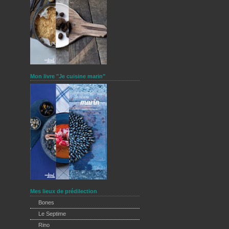
Mon livre "Je cuisine marin"
Mes lieux de prédilection
Bones
Le Septime
Rino