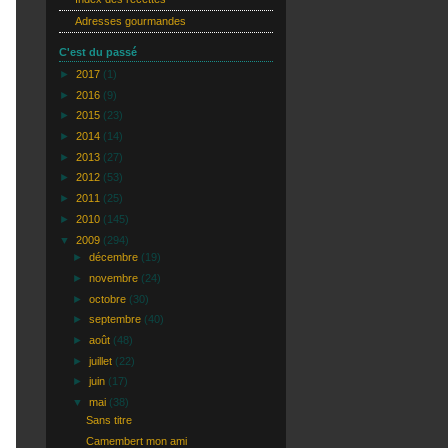
Adresses gourmandes
C'est du passé
►
2017
(1)
►
2016
(9)
►
2015
(23)
►
2014
(14)
►
2013
(27)
►
2012
(53)
►
2011
(25)
►
2010
(145)
▼
2009
(294)
►
décembre
(19)
►
novembre
(24)
►
octobre
(30)
►
septembre
(40)
►
août
(48)
►
juillet
(22)
►
juin
(17)
▼
mai
(38)
Sans titre
Camembert mon ami