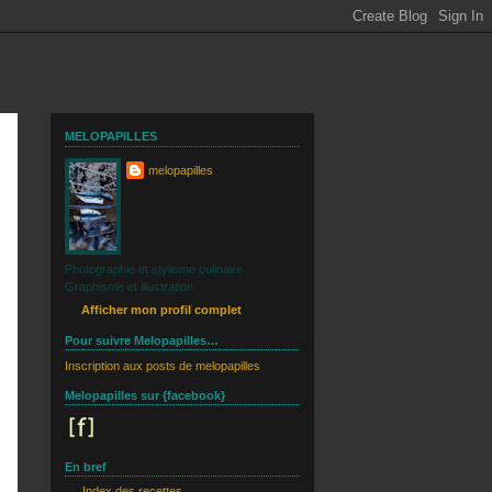
MELOPAPILLES
melopapilles
Photographie et stylisme culinaire
Graphisme et illustration
Afficher mon profil complet
Pour suivre Melopapilles…
Inscription aux posts de melopapilles
Melopapilles sur {facebook}
En bref
Index des recettes