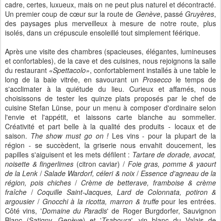
cadre, certes, luxueux, mais on ne peut plus naturel et décontracté.
Un premier coup de cœur sur la route de
Genève
, passé
Gruyères
,
des
paysages plus merveilleux à mesure de notre route, plus
isolés, dans un
crépuscule ensoleillé tout simplement féérique.
Après une visite des chambres (spacieuses, élégantes, lumineuses
et confortables), de la cave et des cuisines, nous rejoignons la salle
du restaurant
«Spettacolo»
, c
onfortablement installés à une table le
long de la baie vitrée, en savourant un
Prosecco
le temps de
s'acclimater à la quiétude du lieu. Curieux et affamés, nous
choisissons de tester les quinze plats proposés par le chef de
cuisine Stefan Lünse, pour un menu à composer d'ordinaire selon
l'envie et l'appétit, et laissons carte blanche au sommelier.
Créativité et part belle à la qualité des produits - locaux et de
saison.
The show must go on !
Les vins - pour la plupart de la
région - se succèdent, la griserie nous envahit doucement, les
papilles s'aiguisent et les mets défilent :
Tartare de dorade, avocat,
noisette & fingerlimes
(citron caviar) /
Foie gras, pomme & yaourt
de la Lenk
/
Salade Wardorf, céleri & noix
/
Essence d'agneau de la
région, pois chiches
/
Crème de betterave, framboise & crème
fraîche
/
Coquille Saint-Jacques, Lard de Colonnata, potiron &
argousier
/
Gnocchi à la ricotta, marron & truffe
pour les entrées.
Côté vins, '
Domaine du Paradis
' de Roger Burgdorfer, Sauvignon
Blanc (Satigny, Genève) et '
Tsaboura
', vin blanc du Valais de