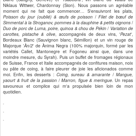
Niklaus Wittwer, Chardonnay (Sion). Nous passons un agréable
moment qui ne fait que commencer… S'ensuivront les plats,
Poisson du jour (oublié) & œufs de poisson
/
Filet de bœuf de
Simmental à la Stroganov, pommes à la dauphine & petits oignons
/
Duo de porc de Luma, poire, quinoa & chou de Pékin
/
Variation de
carottes, pistache & olive
, accompagnés de deux vins, '
Pezat'
,
Bordeaux Blanc (Sauvignon blanc, Sémillon) et un vin rouge de
Majorque '
Àn/2
' de Ànima Negra (100% majorquin, formé par les
variétés Callet, Mantonegre et Fogoneu ainsi que, dans une
moindre mesure, du Syrah). Puis un buffet de fromages régionaux
de Suisse, France et Italie accompagnés de confitures maison, noix
ou pâte de coing, à faire pleurer de joie les aficionados comme
moi. Enfin, les desserts :
Coing, sureau & amarante
/
Mangue,
yaourt & fruit de la passion
/
Marron, figue & meringue
. Un repas
savoureux et complice qui m'a propulsée bien loin de mon
quotidien.