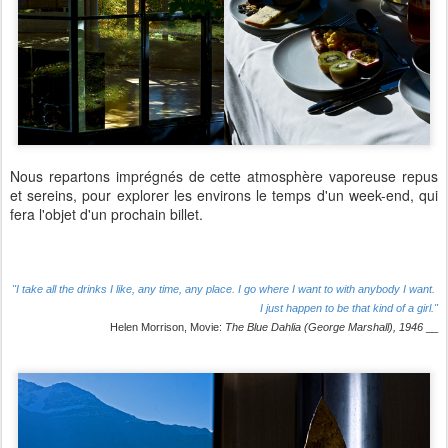
Nous repartons imprégnés de cette atmosphère vaporeuse repus
et sereins, pour explorer les environs le temps d'un week-end, qui
fera l'objet d'un prochain billet.
"
I take all the drinks I like, any time, any place.
I
go where I want to with anybody I want.
I just happen to be that kind of a girl.
"
Helen Morrison
, Movie:
The Blue Dahlia (
George Marshall)
, 1946
__