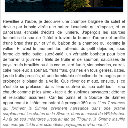
Réveillée à l'aube, je découvre une chambre baignée de soleil et
devine par la baie vitrée une nature luxuriante qui s'impose, et un
panorama étincelé d'
éclats de lumière.
J'aperçois les sources
fumantes du spa de l'hôtel à travers la brume d'aurore et profite
d'
une brise d'air pur et vif du balcon de la chambre qui domine la
vallée. Et c'est le moment tant attendu du petit déjeuner, sous
forme de riche buffet sucré-salé, un véritable bonheur pour bien
démarrer la journée : filets de truite et de saumon, saucisses de
pays, œufs brouillés ou à la coque, lard fumé, viennoiseries, carrot-
cake moelleux à souhait, fruits frais, graines en tous genres, dates,
jus de fruits pressés, et une formidable sélection de fromages pour
prolonger le plaisir de la veille. Que rêver de mieux, ensuite, si ce
n'est de se prélasser dans l'eau soufrée du spa extérieur - eau
chaude comme je les aime - face à de sublimes paysages : détente
et relaxation assurées. Car les bains et la Source de Balmen
appartenant à l’hôtel remontent à presque 350 ans.
"
Les 7 sources
qui forment la Simme prennent naissance dans une prairie
surplombant les chutes de la Simme, dans le massif du Wildstrubel.
Au fil de ses méandres jusqu’au lac de Thoune, la Simme insuffle
son énergie fluide aux splendides paysages environnants
"
.