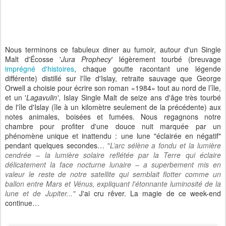
Nous terminons ce fabuleux diner au fumoir, autour d'un Single
Malt d'Écosse '
Jura Prophecy
' légèrement tourbé (breuvage
imprégné d'histoires
, chaque goutte racontant une légende
différente) distillé sur l'île d'Islay, retraite sauvage que George
Orwell a choisie pour écrire son roman «1984» tout au nord de l’île,
et un '
Lagavulin'
, Islay Single Malt de seize ans d'âge très tourbé
de l'île d'Islay (île à un kilomètre seulement de la précédente) aux
notes animales, boisées et fumées. Nous regagnons notre
chambre pour profiter d'une douce nuit marquée par un
phénomène unique et inattendu : une lune "éclairée en négatif"
pendant quelques secondes…
"
L’arc sélène a fondu et la lumière
cendrée – la lumière solaire reflétée par la Terre qui éclaire
délicatement la face nocturne lunaire – a superbement mis en
valeur le reste de notre satellite qui semblait flotter comme un
ballon entre Mars et Vénus, expliquant l'étonnante luminosité de la
lune et de Jupiter..."
J'ai cru rêver. La magie de ce week-end
continue…