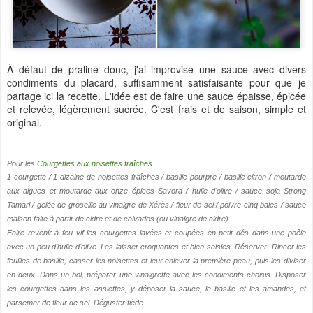
À défaut de praliné donc, j'ai improvisé une sauce avec divers
condiments du placard, suffisamment satisfaisante pour que je
partage ici la recette. L'idée est de faire une sauce épaisse, épicée
et relevée, légèrement sucrée. C'est frais et de saison, simple et
original.
Pour les
Courgettes aux noisettes fraîches
1 courgette / 1 dizaine de noisettes fraîches / basilic pourpre / basilic citron / moutarde
aux algues et moutarde aux onze épices Savora / huile d'olive / sauce soja Strong
Tamari / gelée de groseille au vinaigre de Xérès / fleur de sel / poivre cinq baies / sauce
maison faite à partir de cidre et de calvados (ou vinaigre de cidre)
Faire revenir à feu vif les courgettes lavées et coupées en petit dés dans une poêle
avec un peu d'huile d'olive. Les laisser croquantes et bien saisies. Réserver. Rincer les
feuilles de basilic, casser les noisettes et leur enlever la première peau, puis les diviser
en deux. Dans un bol, préparer une vinaigrette avec les condiments choisis. Disposer
les courgettes dans les assiettes, y déposer la sauce, le basilic et les amandes, et
parsemer de fleur de sel. Déguster tiède.